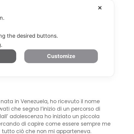
✕
SOSTIENICI
CONTATTI – DOVE SIAMO
on.
ing the desired buttons.
g.
Customize
 nata in Venezuela, ho ricevuto il nome
wati che segna l’inizio di un percorso di
dall’ adolescenza ho iniziato un piccola
 cercando di capire come essere sempre me
tutto ciò che non mi apparteneva.