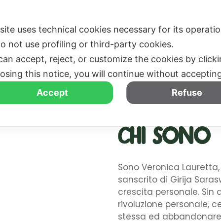
EDIZIONI PASSATE
CHI SIAMO
MEDIA
BLOG
 site uses technical cookies necessary for its operati
o not use profiling or third-party cookies.
can accept, reject, or customize the cookies by click
losing this notice, you will continue without acceptin
HATA YOGA
Accept
Refuse
Promosso da Veronica Lauretta
Chi sono
Sono Veronica Lauretta,
sanscrito di Girija Saras
crescita personale. Sin 
rivoluzione personale,
stessa ed abbandonare 