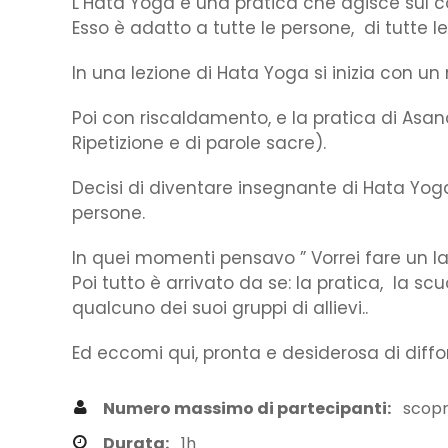
L’Hata Yoga è una pratica che agisce sul corp
Esso è adatto a tutte le persone, di tutte le
In una lezione di Hata Yoga si inizia con u
Poi con riscaldamento, e la pratica di Asa
Ripetizione e di parole sacre).
Decisi di diventare insegnante di Hata Yog
persone.
In quei momenti pensavo ” Vorrei fare un l
Poi tutto è arrivato da se: la pratica, la s
qualcuno dei suoi gruppi di allievi..
Ed eccomi qui, pronta e desiderosa di diffo
Numero massimo di partecipanti:
scopri
Durata:
1h