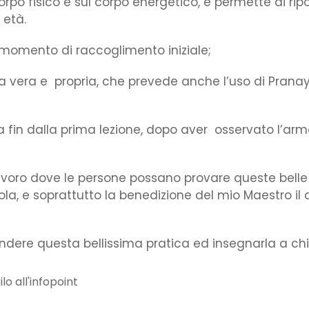
o fisico e sul corpo energetico, e permette di riport
 età.
n momento di raccoglimento iniziale;
na vera e propria, che prevede anche l’uso di Prana
a fin dalla prima lezione, dopo aver osservato l’arm
avoro dove le persone possano provare queste belle
cuola, e soprattutto la benedizione del mio Maestro i
ndere questa bellissima pratica ed insegnarla a chi
lo all'infopoint