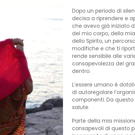
Dopo un periodo di sile
decisa a riprendere e a
che avevo già iniziato 
del mio corpo, della mi
dello Spirito, un perco
modifiche e che ti ripor
rende sensibile alle va
consapevolezza del gran
dentro.
L’essere umano è dotato
di autoregolare l’organi
componenti. Da questo 
salute.
Parte della mia mission
consapevoli di questo po