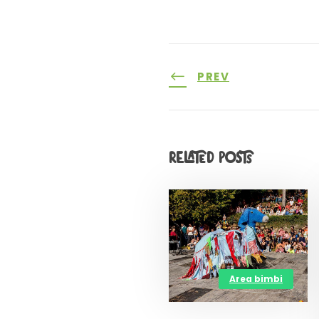
PREV
Related Posts
Area bimbi