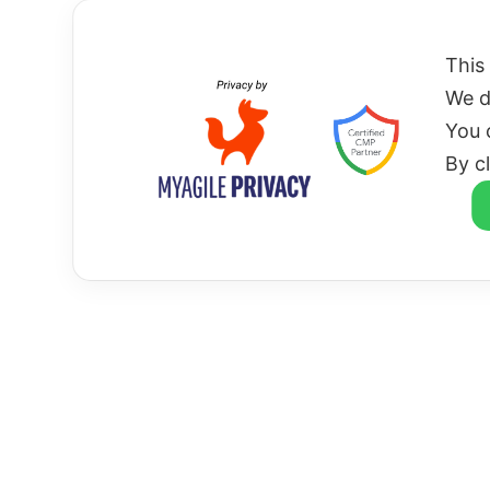
HOME
This
We d
You 
By c