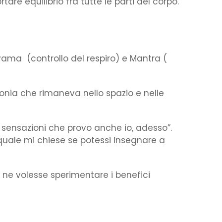
are equilibrio fra tutte le parti del corpo.
yama (controllo del respiro) e Mantra (
onia che rimaneva nello spazio e nelle
 sensazioni che provo anche io, adesso”.
l quale mi chiese se potessi insegnare a
 ne volesse sperimentare i benefici