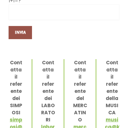
1+1=?
Cont
Cont
Cont
Cont
atta
atta
atta
atta
il
il
il
il
refer
refer
refer
refer
ente
ente
ente
ente
dei
dei
del
della
SIMP
LABO
MERC
MUSI
OSI
RATO
ATIN
CA
simp
RI
O
musi
osi@
labor
merc
ca@k