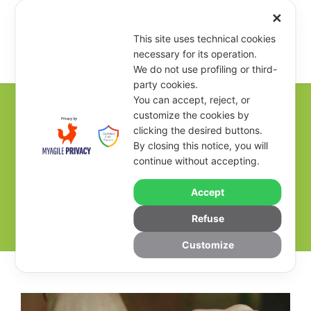
✕
This site uses technical cookies
necessary for its operation.
We do not use profiling or third-
party cookies.
You can accept, reject, or
customize the cookies by
clicking the desired buttons.
OPEN CALL for
By closing this notice, you will
continue without accepting.
Markets – 2026
Accept
ILENIA
NEWS
OPEN CALL
0
Refuse
Customize