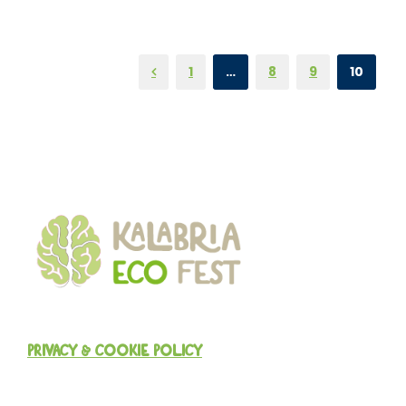
1
…
8
9
10
PRIVACY & COOKIE POLICY