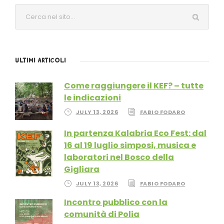
ULTIMI ARTICOLI
Come raggiungere il KEF? – tutte
le indicazioni
JULY 13, 2026
FABIO FODARO
In partenza Kalabria Eco Fest: dal
16 al 19 luglio simposi, musica e
laboratori nel Bosco della
Gigliara
JULY 13, 2026
FABIO FODARO
Incontro pubblico con la
comunità di Polia