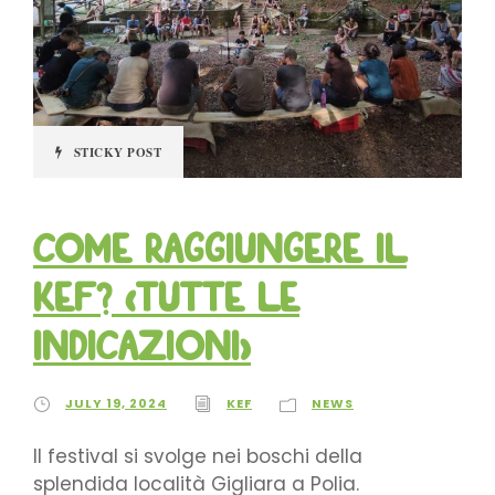
STICKY POST
Come raggiungere il
KEF? (tutte le
indicazioni)
JULY 19, 2024
KEF
NEWS
Il festival si svolge nei boschi della
splendida località Gigliara a Polia.