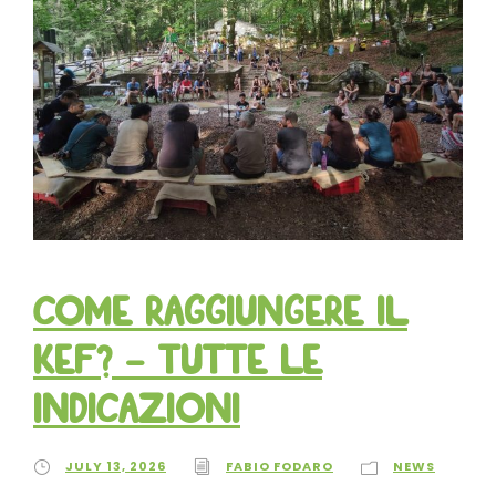
Come raggiungere il
KEF? – tutte le
indicazioni
JULY 13, 2026
FABIO FODARO
NEWS