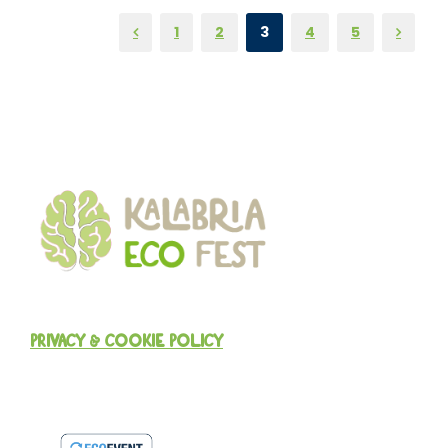
1
2
3
4
5
PRIVACY & COOKIE POLICY