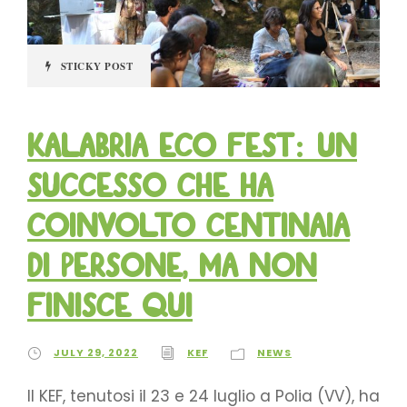
STICKY POST
Kalabria Eco Fest: un
successo che ha
coinvolto centinaia
di persone, ma non
finisce qui
JULY 29, 2022
KEF
NEWS
Il KEF, tenutosi il 23 e 24 luglio a Polia (VV), ha