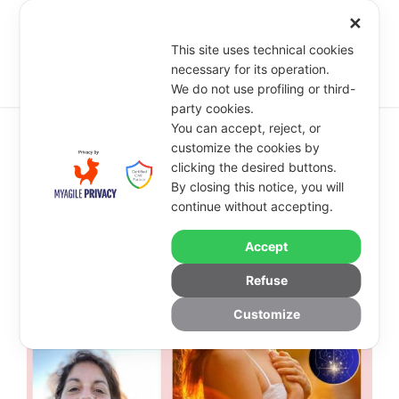
✕
This site uses technical cookies
necessary for its operation.
We do not use profiling or third-
party cookies.
You can accept, reject, or
customize the cookies by
clicking the desired buttons.
RELAZIONE CON LE
By closing this notice, you will
EMOZIONI E MEMORIE
continue without accepting.
CORPOREE
Accept
Refuse
Promosso da Laura Latina e Simone Gorholt
Customize