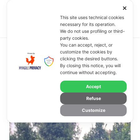
✕
This site uses technical cookies
necessary for its operation.
We do not use profiling or third-
party cookies.
You can accept, reject, or
customize the cookies by
clicking the desired buttons.
CERCHIO DI DONNE:
By closing this notice, you will
ABBRACCIANDO IL SACRO
continue without accepting.
FEMMINILE
Accept
Refuse
Laboratorio promosso da Veronica Mammaro
Customize