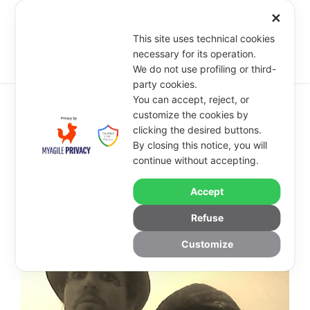
✕
This site uses technical cookies
necessary for its operation.
We do not use profiling or third-
party cookies.
You can accept, reject, or
customize the cookies by
clicking the desired buttons.
SPETTACOLO "CUNTA STA
By closing this notice, you will
TERRA"
continue without accepting.
Accept
Promosso da Le Tarme Associazione Culturale
Refuse
Customize