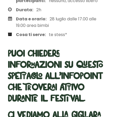
partecipanti:
nessuno, accesso libero
Durata:
2h
Data e orario:
28 luglio dalle 17.00 alle
19.00 area bimbi
Cosa ti serve:
te stess*
Puoi chiedere
informazioni su questo
spettacolo all’infopoint
che troverai attivo
durante il festival.
Ci vediamo alla Gigliara